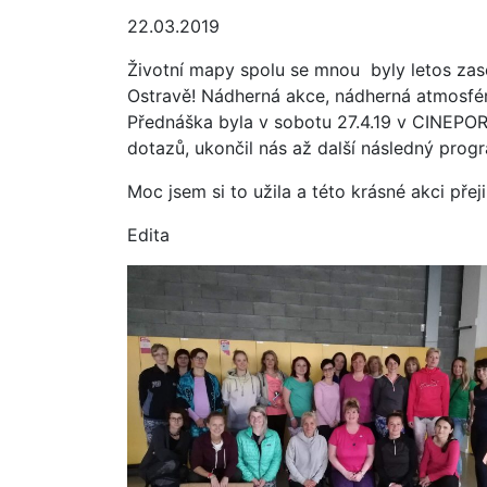
22.03.2019
Životní mapy spolu se mnou byly letos zas
Ostravě! Nádherná akce, nádherná atmosfé
Přednáška byla v sobotu 27.4.19 v CINEPOR
dotazů, ukončil nás až další následný prog
Moc jsem si to užila a této krásné akci pře
Edita