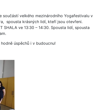
e součástí velkého mezinárodního Yogafestivalu v
ra,
spousta krásných lidí, kteří jsou otevřeni.
T SHALA ve 13:30 – 14:30. Spousta lidí, spousta
ram.
ji hodně úspěchů i v budoucnu!