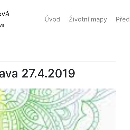
ová
Úvod
Životní mapy
Před
va
rava 27.4.2019