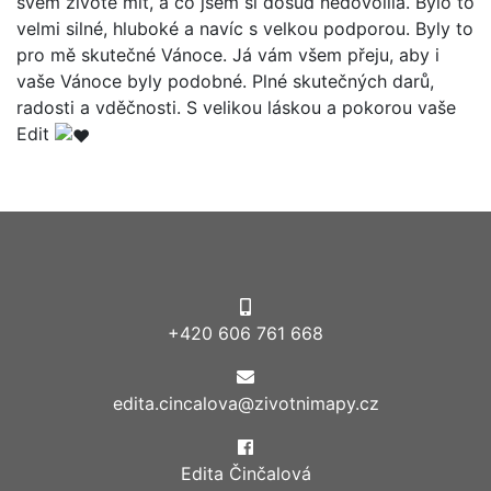
svém životě mít, a co jsem si dosud nedovolila. Bylo to
velmi silné, hluboké a navíc s velkou podporou. Byly to
pro mě skutečné Vánoce. Já vám všem přeju, aby i
vaše Vánoce byly podobné. Plné skutečných darů,
radosti a vděčnosti. S velikou láskou a pokorou vaše
Edit
+420 606 761 668
edita.cincalova@zivotnimapy.cz
Edita Činčalová