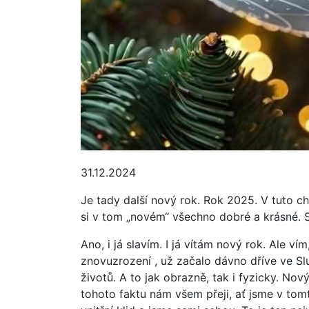
31.12.2024
Je tady další nový rok. Rok 2025. V tuto chvíl
si v tom „novém“ všechno dobré a krásné. S
Ano, i já slavím. I já vítám nový rok. Ale v
znovuzrození , už začalo dávno dříve ve Sl
životů. A to jak obrazně, tak i fyzicky. Nov
tohoto faktu nám všem přeji, ať jsme v to