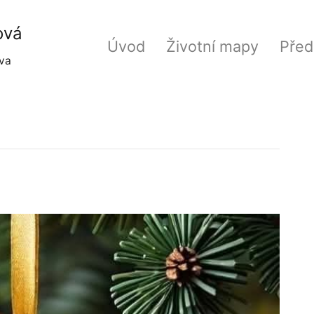
ová
Úvod
Životní mapy
Před
va