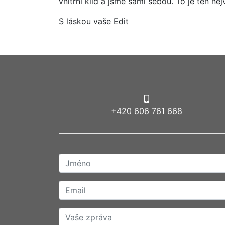
vnitřní klid a jsme sami sebou. To je ten nej
S láskou vaše Edit
+420 606 761 668