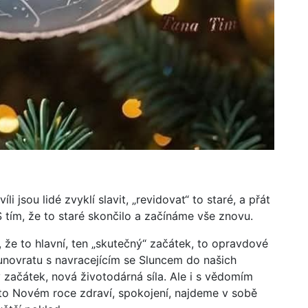
i jsou lidé zvyklí slavit, „revidovat“ to staré, a přát
 tím, že to staré skončilo a začínáme vše znovu.
ím, že to hlavní, ten „skutečný“ začátek, to opravdové
unovratu s navracejícím se Sluncem do našich
ý začátek, nová životodárná síla. Ale i s vědomím
mto Novém roce zdraví, spokojení, najdeme v sobě