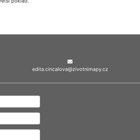
větší poklad.
edita.cincalova@zivotnimapy.cz