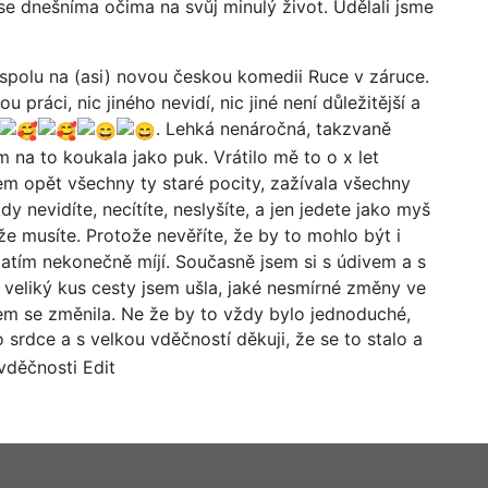
se dnešníma očima na svůj minulý život. Udělali jsme
 spolu na (asi) novou českou komedii Ruce v záruce.
práci, nic jiného nevidí, nic jiné není důležitější a
. Lehká nenáročná, takzvaně
em na to koukala jako puk. Vrátilo mě to o x let
sem opět všechny ty staré pocity, zažívala všechny
kdy nevidíte, necítíte, neslyšíte, a jen jedete jako myš
e musíte. Protože nevěříte, že by to mohlo být i
zatím nekonečně míjí. Současně jsem si s údivem a s
 veliký kus cesty jsem ušla, jaké nesmírné změny ve
em se změnila. Ne že by to vždy bylo jednoduché,
o srdce a s velkou vděčností děkuji, že se to stalo a
 vděčnosti Edit