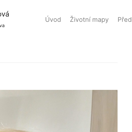
ová
Úvod
Životní mapy
Před
va