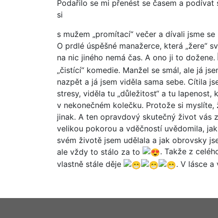
Podařilo se mi přenést se časem a podívat 
si
s mužem „promítací“ večer a dívali jsme se
O prdlé úspěšné manažerce, která „žere“ svou 
na nic jiného nemá čas. A ono ji to dožene.
„čistící“ komedie. Manžel se smál, ale já js
nazpět a já jsem viděla sama sebe. Cítila j
stresy, viděla tu „důležitost“ a tu lapenost, 
v nekonečném kolečku. Protože si myslíte, ž
jinak. A ten opravdový skutečný život vás 
velikou pokorou a vděčností uvědomila, jak
svém životě jsem udělala a jak obrovsky js
ale vždy to stálo za to
. Takže z celéh
vlastně stále děje
. V lásce a